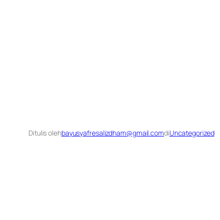
Ditulis oleh
bayusyafresalizdham@gmail.com
di
Uncategorized