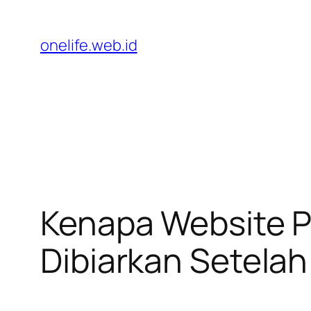
Lewati
ke
onelife.web.id
konten
Kenapa Website P
Dibiarkan Setelah