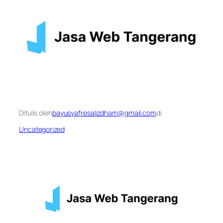
Ditulis oleh
bayusyafresalizdham@gmail.com
di
Uncategorized