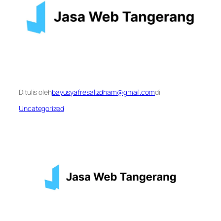
Ditulis oleh
bayusyafresalizdham@gmail.com
di
Uncategorized