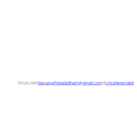
Ditulis oleh
bayusyafresalizdham@gmail.com
di
Uncategorized