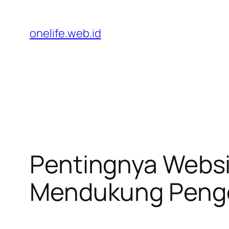
Lewati
ke
onelife.web.id
konten
Pentingnya Websi
Mendukung Pengel