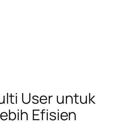
lti User untuk
bih Efisien