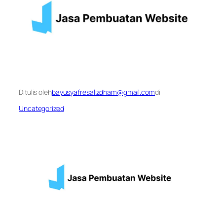
Ditulis oleh
bayusyafresalizdham@gmail.com
di
Uncategorized