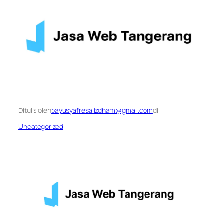
Ditulis oleh
bayusyafresalizdham@gmail.com
di
Uncategorized