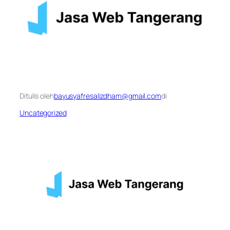
Ditulis oleh
bayusyafresalizdham@gmail.com
di
Uncategorized