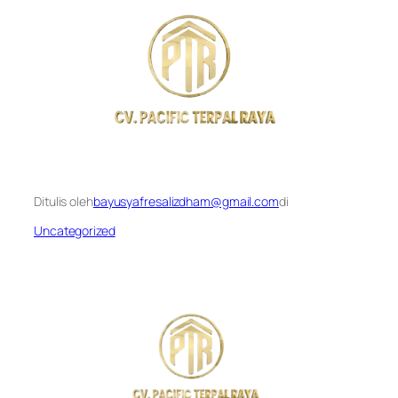
Ditulis oleh
bayusyafresalizdham@gmail.com
di
Uncategorized