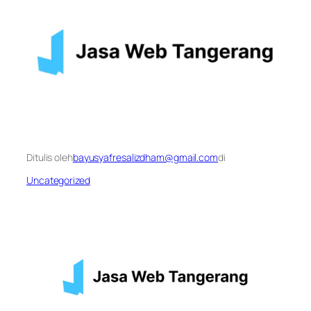
Ditulis oleh
bayusyafresalizdham@gmail.com
di
Uncategorized